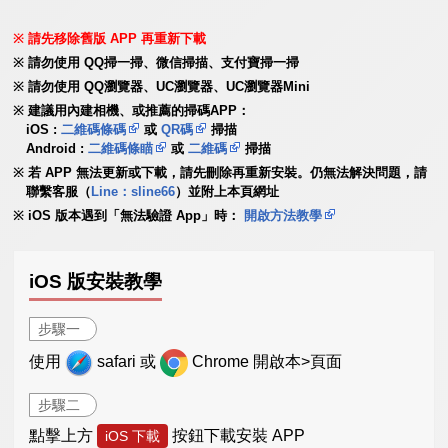
請先移除舊版 APP 再重新下載
請勿使用 QQ掃一掃、微信掃描、支付寶掃一掃
請勿使用 QQ瀏覽器、UC瀏覽器、UC瀏覽器Mini
建議用內建相機、或推薦的掃碼APP：
iOS :
二維碼條碼
或
QR碼
掃描
Android :
二維碼條瞄
或
二維碼
掃描
若 APP 無法更新或下載，請先刪除再重新安裝。仍無法解決問題，請
聯繫客服（
Line：sline66
）並附上本頁網址
iOS 版本遇到「無法驗證 App」時：
開啟方法教學
iOS 版安裝教學
步驟一
使用
safari 或
Chrome 開啟本>頁面
步驟二
點擊上方
按鈕下載安裝 APP
iOS 下載